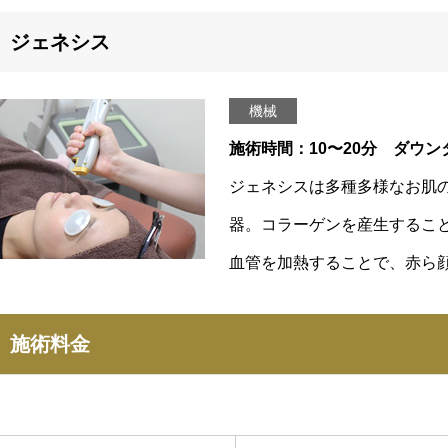
ジェネシス
機械
施術時間：10〜20分 ダウ
ジェネシスは多種多様なお肌の
器。コラーゲンを産生するこ
血管を加熱することで、赤ら
施術料金