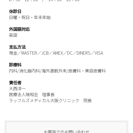
休診日
日曜・祝日・年末年始
外国語対応
英語
支払方法
現金／MASTER／JCB／AMEX／DC／DINERS／VISA
診療科
内科/消化器内科/海外渡航外来/皮膚科・美容皮膚科
責任者
大西洋一
医療法人瑞和会 理事長
ラッフルズメディカル大阪クリニック 院長
お電話でのお問い合わせ