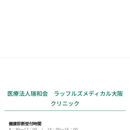
グラフィー）を推奨しています。
◆ 乳房超音波と乳房Ｘ線を組み合わせますと、精度の高
い乳がん検査が可能となります。
※婦人科検診のみのコースは予約枠に限りがある為、ご予
約をお取りする事ができない可能性もあるので予めご了承
ください。
医療法人瑞和会 ラッフルズメディカル大阪
クリニック
健康診断受付時間
8：30～12：00 / 14：00～16：00