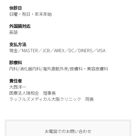
休診日
日曜・祝日・年末年始
外国語対応
英語
支払方法
現金／MASTER／JCB／AMEX／DC／DINERS／VISA
診療科
内科/消化器内科/海外渡航外来/皮膚科・美容皮膚科
責任者
大西洋一
医療法人瑞和会 理事長
ラッフルズメディカル大阪クリニック 院長
お電話でのお問い合わせ