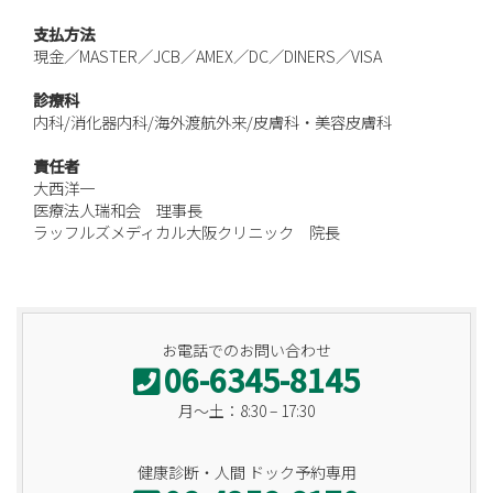
支払方法
現金／MASTER／JCB／AMEX／DC／DINERS／VISA
診療科
内科/消化器内科/海外渡航外来/皮膚科・美容皮膚科
責任者
大西洋一
医療法人瑞和会 理事長
ラッフルズメディカル大阪クリニック 院長
お電話でのお問い合わせ
06-6345-8145
月〜土：8:30 – 17:30
健康診断・人間 ドック予約専用