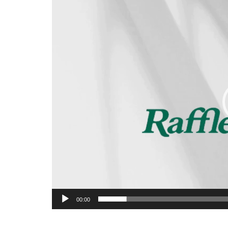
画
プ
レ
ー
ヤ
ー
00:00