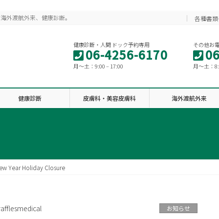
、海外渡航外来、健康診断。
各種書類
健康診断・人間 ドック予約専用
その他お
06-4256-6170
06
月〜土：9:00 – 17:00
月〜土：8:30
健康診断
皮膚科・美容皮膚科
海外渡航外来
ew Year Holiday Closure
rafflesmedical
お知らせ