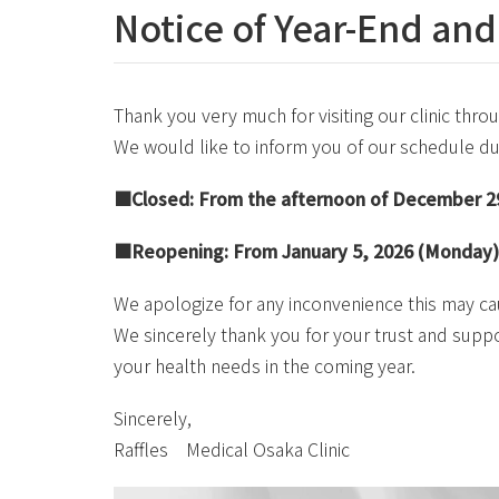
Notice of Year-End an
Thank you very much for visiting our clinic thro
We would like to inform you of our schedule d
■Closed: From the afternoon of December 29
■Reopening: From January 5, 2026 (Monday), 
We apologize for any inconvenience this may ca
We sincerely thank you for your trust and suppo
your health needs in the coming year.
Sincerely,
Raffles Medical Osaka Clinic
動