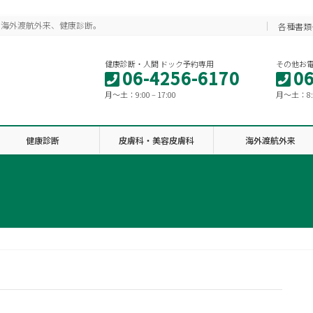
、海外渡航外来、健康診断。
各種書類
健康診断・人間 ドック予約専用
その他お
06-4256-6170
06
月〜土：9:00 – 17:00
月〜土：8:30
健康診断
皮膚科・美容皮膚科
海外渡航外来